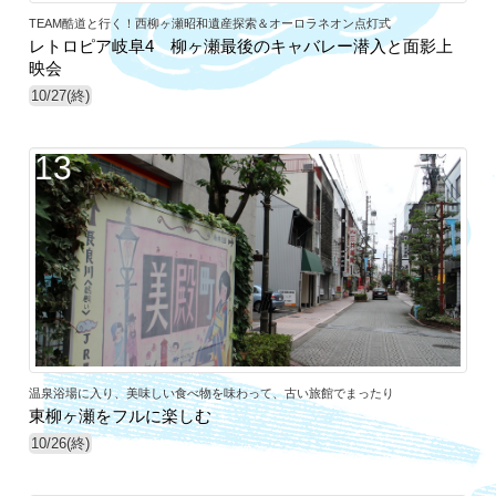
TEAM酷道と行く！西柳ヶ瀬昭和遺産探索＆オーロラネオン点灯式
レトロピア岐阜4 柳ヶ瀬最後のキャバレー潜入と面影上
映会
10/27(終)
13
温泉浴場に入り、美味しい食べ物を味わって、古い旅館でまったり
東柳ヶ瀬をフルに楽しむ
10/26(終)