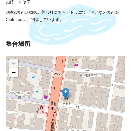
加藤 誉使子
画家&美術活動家。美殿町にあるアトリエで「おとなの美術部
Club Lucca」開講しています。
集合場所
+
−