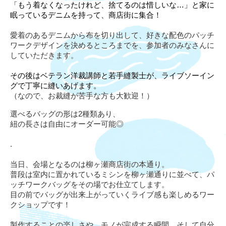
「もう着なくなったけれど、捨てるのは惜しいな…」と家に
眠っているデニムを持って、商店街に集合！
愛着のあるデニムから布を切り出して、好きな配色のパッチ
ワークデザインを決めるところまでを、参加者のみなさんに
していただきます。
その後はベテラン洋裁講師と若手縫製士が、ライブソーイン
グで丁寧に縫いあげます。
（なので、お裁縫が苦手な方も大歓迎！）
選べるバッグの形は2種類あり、
紐の長さは自由にオーダー可能◎
.
当日、会場となるのは柳ヶ瀬商店街の本通り。
普段は室内に置かれているミシンを柳ヶ瀬通りに並べて、パ
ッチワークバッグをその場でお仕立てします。
目の前でバッグが出来上がっていくライブ感も楽しめるワー
クショップです！
製作することの楽しさや、モノが完成する瞬間、そして自分