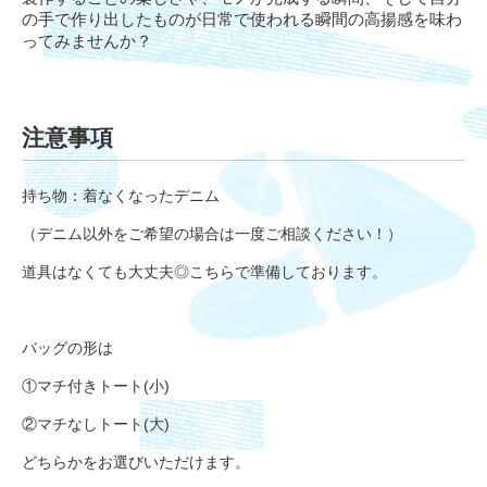
の手で作り出したものが日常で使われる瞬間の高揚感を味わ
ってみませんか？
注意事項
持ち物：着なくなったデニム
（デニム以外をご希望の場合は一度ご相談ください！）
道具はなくても大丈夫◎こちらで準備しております。
バッグの形は
①マチ付きトート(小)
②マチなしトート(大)
どちらかをお選びいただけます。