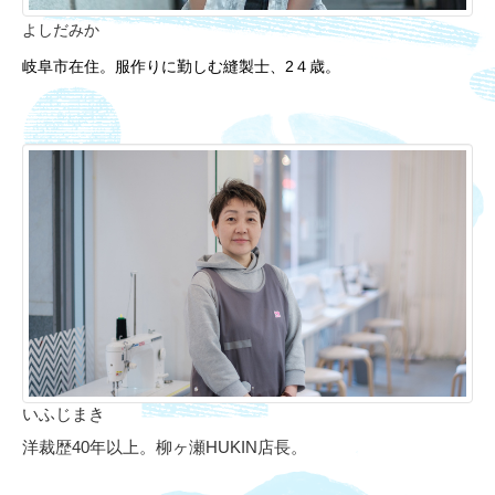
よしだみか
岐阜市在住。服作りに勤しむ縫製士、2４歳。
いふじまき
洋裁歴40年以上。柳ヶ瀬HUKIN店長。