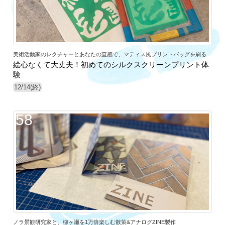
美術活動家のレクチャーとあなたの直感で、マティス風プリントバッグを刷る
絵心なくて大丈夫！初めてのシルクスクリーンプリント体
験
12/14(終)
58
ノラ景観研究家と、柳ヶ瀬を1万倍楽しむ散策&アナログZINE製作